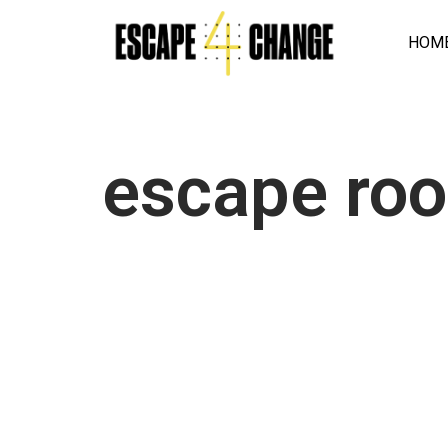
HOM
Vai
al
contenuto
escape roo