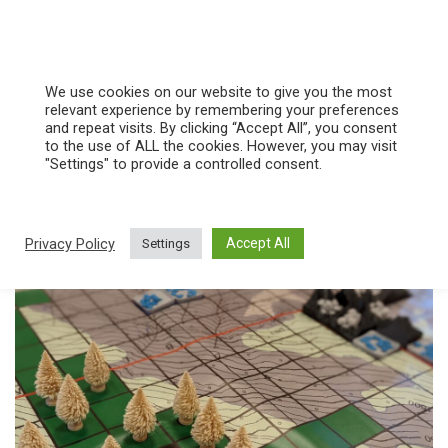
Vai
al
We use cookies on our website to give you the most
contenuto
relevant experience by remembering your preferences
Serious Game
and repeat visits. By clicking “Accept All”, you consent
to the use of ALL the cookies. However, you may visit
"Settings" to provide a controlled consent.
Serious Game per cambiare ed evolvere.
Privacy Policy
Accept All
Settings