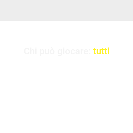
Chi può giocare:
tutti