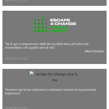
SCOPRI DI PIÙ
“Se le api scomparissero dalla faccia della terra, all’uomo non
resterebbero che quattro anni di vita.”
Albert Einstein
SCOPRI DI PIÙ
“Inserisci qui la tua citazione e costruiamo insieme la tua prossima
esperienza”
SCOPRI DI PIÙ